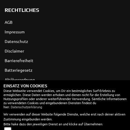
RECHTLICHES
AGB
Impressum
Datenschutz
Disclaimer
Barrierefreiheit
Batteriegesetz
Altölverordnung
EINSATZ VON COOKIES
Diese Webseite verwendet Cookies, um Dir ein bestmögliches Surf-Erlebnis zu
ÖFFNUNGSZEITEN
ermöglichen. Diese Daten werden erhoben und dienen nicht für die Erstellung von
Nutzungsprofilen oder anderer weiterführender Verwendung. Sämtliche Informationen
zu verwendeten Cookies und eingebundenen Diensten findest du
Öffnungszeiten
Schliesszeiten
hier:
Datenschutzerklärung
Wir verwenden auf dieser Website folgende Dienste, welche erst nach deiner aktiven
Zustimmung eingebunden werden.
SOMMERURLAUB
Bitte hake dazu den jeweiligen Dienst an und klicke auf Übernehmen:
Von 03.08.2026 bis 15.08.2026