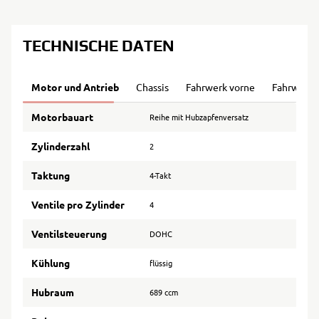
TECHNISCHE DATEN
Motor und Antrieb
Chassis
Fahrwerk vorne
Fahrwerk 
Motorbauart
Reihe mit Hubzapfenversatz
Zylinderzahl
2
Taktung
4-Takt
Ventile pro Zylinder
4
Ventilsteuerung
DOHC
Kühlung
flüssig
Hubraum
689 ccm