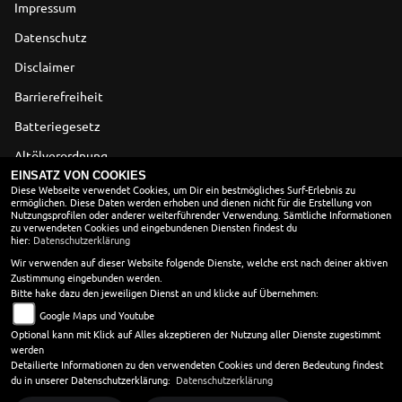
Impressum
Datenschutz
Disclaimer
Barrierefreiheit
Batteriegesetz
Altölverordnung
EINSATZ VON COOKIES
Diese Webseite verwendet Cookies, um Dir ein bestmögliches Surf-Erlebnis zu
ÖFFNUNGSZEITEN
ermöglichen. Diese Daten werden erhoben und dienen nicht für die Erstellung von
Nutzungsprofilen oder anderer weiterführender Verwendung. Sämtliche Informationen
zu verwendeten Cookies und eingebundenen Diensten findest du
Öffnungszeiten
Schliesszeiten
hier:
Datenschutzerklärung
Wir verwenden auf dieser Website folgende Dienste, welche erst nach deiner aktiven
Zustimmung eingebunden werden.
SOMMERURLAUB
Bitte hake dazu den jeweiligen Dienst an und klicke auf Übernehmen:
Von 03.08.2026 bis 15.08.2026
Google Maps und Youtube
Wir brauchen eine Pause, um danach wieder mit Vollgas für Euch
Optional kann mit Klick auf Alles akzeptieren der Nutzung aller Dienste zugestimmt
bereit zu sein. Ab 18.08. sind wir wieder für Euch erreichbar.
werden
Detailierte Informationen zu den verwendeten Cookies und deren Bedeutung findest
du in unserer Datenschutzerklärung:
Datenschutzerklärung