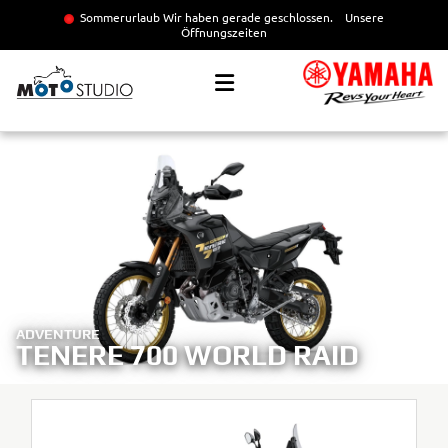
Sommerurlaub Wir haben gerade geschlossen.
Unsere
Öffnungszeiten
ADVENTURE
TENERE 700 WORLD RAID